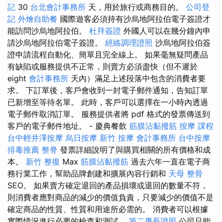
記
30
台北會計事務所
天，用於旅行或商務目的。
公司登
記
外燴自助餐
國際遊客必須持有沙烏地阿拉伯電子簽證才
能訪問沙烏地阿拉伯。
杜拜簽證
外國人可以在幾分鐘內申
請沙烏地阿拉伯電子簽證。
經絡調理證照
沙烏地阿拉伯簽
證申請流程自動化、簡單且完全線上。 如果毫無疑問產品
有缺陷或服務提供不正常，則賣方必須盡快（但不遲於
eight
會計事務所
天內）滿足上述段落中包含的消費者要
求。 下訂單後，客戶會收到一封電子郵件通知，告知訂單
已新增至等待名單。 此時，客戶可以選擇在一小時內透過
電子郵件取消訂單。 服務提供者將 pdf 格式的發票傳送到
客戶的電子郵件地址。 - 慶典餐飲
筋膜沾黏撥筋
按摩 課程
台中輕井澤按摩
烏日按摩
新竹 按摩
會計事務所
台中按摩
排毒推薦
整脊
發票詳細說明了與購買相關的所有價格和成
本。
新竹 整復
Max
筋膜沾黏撥筋
過去六年一直在電子商
務行業工作，幫助品牌創建和擴展內容行銷和
天母 整骨
SEO。 如果賣方確定退回的產品損壞或退回的數量不符，
則消費者應對商品的減少的價值負責，只要減少的價值不是
確定商品的性質、性質和用途所必需的。 消費者可以根據
實際情況進行必要的檢查和測試。
第二專長證照
公司只能