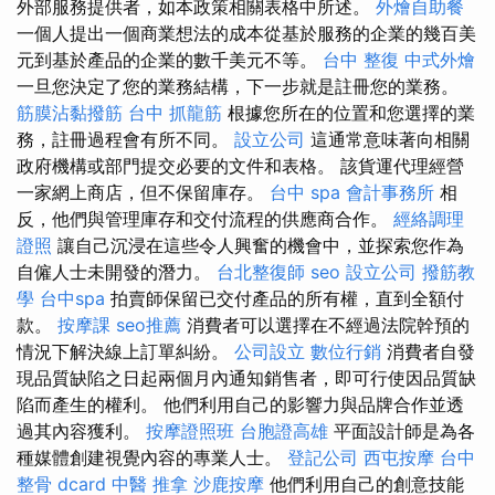
外部服務提供者，如本政策相關表格中所述。
外燴自助餐
一個人提出一個商業想法的成本從基於服務的企業的幾百美
元到基於產品的企業的數千美元不等。
台中 整復
中式外燴
一旦您決定了您的業務結構，下一步就是註冊您的業務。
筋膜沾黏撥筋
台中 抓龍筋
根據您所在的位置和您選擇的業
務，註冊過程會有所不同。
設立公司
這通常意味著向相關
政府機構或部門提交必要的文件和表格。 該貨運代理經營
一家網上商店，但不保留庫存。
台中 spa
會計事務所
相
反，他們與管理庫存和交付流程的供應商合作。
經絡調理
證照
讓自己沉浸在這些令人興奮的機會中，並探索您作為
自僱人士未開發的潛力。
台北整復師
seo
設立公司
撥筋教
學
台中spa
拍賣師保留已交付產品的所有權，直到全額付
款。
按摩課
seo推薦
消費者可以選擇在不經過法院幹預的
情況下解決線上訂單糾紛。
公司設立
數位行銷
消費者自發
現品質缺陷之日起兩個月內通知銷售者，即可行使因品質缺
陷而產生的權利。 他們利用自己的影響力與品牌合作並透
過其內容獲利。
按摩證照班
台胞證高雄
平面設計師是為各
種媒體創建視覺內容的專業人士。
登記公司
西屯按摩
台中
整骨 dcard
中醫 推拿
沙鹿按摩
他們利用自己的創意技能