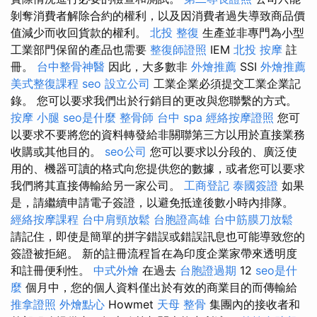
剝奪消費者解除合約的權利，以及因消費者過失導致商品價
值減少而收回貨款的權利。
北投 整復
生產並非專門為小型
工業部門保留的產品也需要
整復師證照
IEM
北投 按摩
註
冊。
台中整骨神醫
因此，大多數非
外燴推薦
SSI
外燴推薦
美式整復課程
seo
設立公司
工業企業必須提交工業企業記
錄。 您可以要求我們出於行銷目的更改與您聯繫的方式。
按摩 小腿
seo是什麼
整骨師
台中 spa
經絡按摩證照
您可
以要求不要將您的資料轉發給非關聯第三方以用於直接業務
收購或其他目的。
seo公司
您可以要求以分段的、廣泛使
用的、機器可讀的格式向您提供您的數據，或者您可以要求
我們將其直接傳輸給另一家公司。
工商登記
泰國簽證
如果
是，請繼續申請電子簽證，以避免抵達後數小時內排隊。
經絡按摩課程
台中肩頸放鬆
台胞證高雄
台中筋膜刀放鬆
請記住，即使是簡單的拼字錯誤或錯誤訊息也可能導致您的
簽證被拒絕。 新的註冊流程旨在為印度企業家帶來透明度
和註冊便利性。
中式外燴
在過去
台胞證過期
12
seo是什
麼
個月中，您的個人資料僅出於有效的商業目的而傳輸給
推拿證照
外燴點心
Howmet
天母 整骨
集團內的接收者和