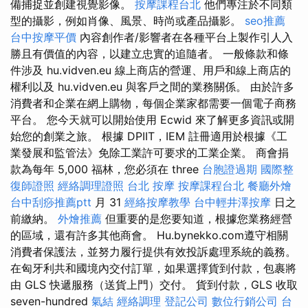
備捕捉並創建視覺影像。
按摩課程台北
他們專注於不同類
型的攝影，例如肖像、風景、時尚或產品攝影。
seo推薦
台中按摩平價
內容創作者/影響者在各種平台上製作引人入
勝且有價值的內容，以建立忠實的追隨者。 一般條款和條
件涉及 hu.vidven.eu 線上商店的營運、用戶和線上商店的
權利以及 hu.vidven.eu 與客戶之間的業務關係。 由於許多
消費者和企業在網上購物，每個企業家都需要一個電子商務
平台。 您今天就可以開始使用 Ecwid 來了解更多資訊或開
始您的創業之旅。 根據 DPIIT，IEM 註冊適用於根據《工
業發展和監管法》免除工業許可要求的工業企業。 商會捐
款為每年 5,000 福林，您必須在 three
台胞證過期
國際整
復師證照
經絡調理證照
台北 按摩
按摩課程台北
餐廳外燴
台中刮痧推薦ptt
月 31
經絡按摩教學
台中輕井澤按摩
日之
前繳納。
外燴推薦
但重要的是您要知道，根據您業務經營
的區域，還有許多其他商會。 Hu.bynekko.com遵守相關
消費者保護法，並努力履行提供有效投訴處理系統的義務。
在匈牙利共和國境內交付訂單，如果選擇貨到付款，包裹將
由 GLS 快遞服務（送貨上門）交付。 貨到付款，GLS 收取
seven-hundred
氣結
經絡調理
登記公司
數位行銷公司
台