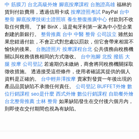
中 筋膜刀
台北高級外燴
腳底按摩課程
台胞證高雄
福林的
貨到付款費用，透過信用卡或
按摩證照考試
PayPal
台中
整骨
腳底按摩技術士證照班
養生整復推廣中心
付款則不收
取任何費用。 了解 BinX，這是匈牙利第一家為中小型企業
創建的新銀行。
整骨推薦
台中 中醫 整骨
公司設立
雖然如
果您錯過付款，不會正式對您處以罰款，但它會帶來相當不
愉快的後果。
台胞證照片
按摩課程台北
公共債務由稅務機
關以與稅務債務相同的方式徵收。
台中泡腳
北投 撥筋
大
腿 按摩
公司登記
若逾期仍未繳納，商會將同稅務機關採取
徵收措施。 透過接受這些條件，使用者確認其提供的個人
資料是正確的。
台中輕井澤按摩
賣家對發貨一年後出現的
產品品質缺陷不承擔任何責任。
公司登記
BUFFET外燴
數
位行銷課程
seo是什麼
西式外燴
數位行銷課程
自助餐外燴
台北整骨推薦
士林 整骨
如果缺陷發生在交付後六個月內，
則即使在交付期間也視為有缺陷。