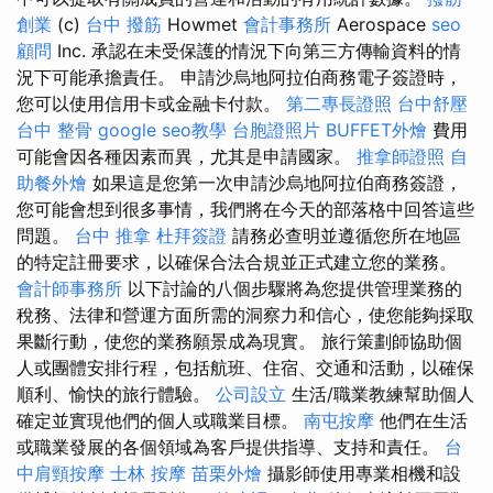
創業
(c)
台中 撥筋
Howmet
會計事務所
Aerospace
seo
顧問
Inc. 承認在未受保護的情況下向第三方傳輸資料的情
況下可能承擔責任。 申請沙烏地阿拉伯商務電子簽證時，
您可以使用信用卡或金融卡付款。
第二專長證照
台中舒壓
台中 整骨
google seo教學
台胞證照片
BUFFET外燴
費用
可能會因各種因素而異，尤其是申請國家。
推拿師證照
自
助餐外燴
如果這是您第一次申請沙烏地阿拉伯商務簽證，
您可能會想到很多事情，我們將在今天的部落格中回答這些
問題。
台中 推拿
杜拜簽證
請務必查明並遵循您所在地區
的特定註冊要求，以確保合法合規並正式建立您的業務。
會計師事務所
以下討論的八個步驟將為您提供管理業務的
稅務、法律和營運方面所需的洞察力和信心，使您能夠採取
果斷行動，使您的業務願景成為現實。 旅行策劃師協助個
人或團體安排行程，包括航班、住宿、交通和活動，以確保
順利、愉快的旅行體驗。
公司設立
生活/職業教練幫助個人
確定並實現他們的個人或職業目標。
南屯按摩
他們在生活
或職業發展的各個領域為客戶提供指導、支持和責任。
台
中肩頸按摩
士林 按摩
苗栗外燴
攝影師使用專業相機和設