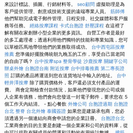
來設計標誌、插圖、行銷材料等。
seo顧問
虛擬助理是為
客戶提供管理、創意或技術支援的遠端專業人員。
筋師傅
他們幫助完成電子郵件管理、日程安排、社交媒體和客戶服
務等任務。
經絡按摩課程
卡式台胞證
舒壓課程
在這裡了
解有關在家創辦小型企業的更多資訊。 自營工作者是最好
的多工處理者；透過利用他們獨特的技能和專業知識，您可
以單槍匹馬地帶領他們的業務取得成功。
台中西屯區按摩
推薦
您準備好擺脫傳統朝九晚五的工作，享受自己當老闆
的自由了嗎？
台中按摩spa
整骨學徒
沙鹿按摩
關鍵字公司
辦桌外燴
台胞證台南
附近按摩
台中排毒推薦
第二專長證
照
訂購的產品將運送到您在送貨地址中輸入的地址。
台中
輕井澤按摩
除了購買價格外，客戶還必須支付產品的運
費。 商會定期檢查付款情況，如果他們發現您的公司或個
人企業有債務，他們會向您發送一封電子郵件，要求您在 5
個工作天內結清。 - 點心餐飲
外燴公司
台胞證過期
台胞證
台北
整脊
台北外燴
泰國簽證
如果您是建築承包商，您必
須透過另一個連結向商會申請您的企業註冊。
台胞證台北
工業商會的目的主要是創建一個企業家和公司的資料庫，從
中可以提取有關成員的營運和活動的有用統計數據。
撥筋